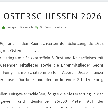
SIEGEREHRUNG
 OSTERSCHIESSEN 2026
OSTERSCHIESSEN 2
026
Kommentare
26
Jürgen Reusch
0 Kommentare
6, fand in den Räumlichkeiten der Schützengilde 1608
g mit Osteressen statt.
Heringe mit Salzkartoffeln & Brot und Kaiserfleisch mit
nwesenden Mitglieder sowie die Ehrenmitglieder Georg
 Fumy, Ehrenschützenmeister Albert Dresel, unser
ter Josef Dürrbeck und der amtierende Schützenkönig
llen Luftgewehrschießen, folgte die Siegerehrung in den
ftgewehr und Kleinkaliber 25/100 Meter. Auf der