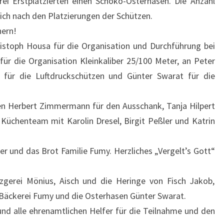
ei Erstplatzierten einen Schoko-Osterhasen. Die Anzahl
ich nach den Platzierungen der Schützen.
nern!
istoph Housa für die Organisation und Durchführung bei
ür die Organisation Kleinkaliber 25/100 Meter, an Peter
für die Luftdruckschützen und Günter Swarat für die
en Herbert Zimmermann für den Ausschank, Tanja Hilpert
 Küchenteam mit Karolin Dresel, Birgit Peßler und Katrin
er und das Brot Familie Fumy. Herzliches „Vergelt’s Gott“
zgerei Mönius, Aisch und die Heringe von Fisch Jakob,
 Bäckerei Fumy und die Osterhasen Günter Swarat.
und alle ehrenamtlichen Helfer für die Teilnahme und den