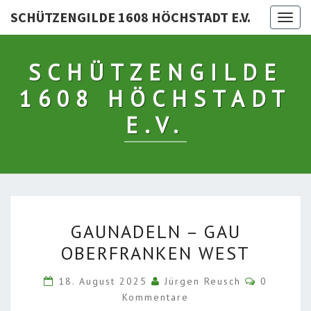
SCHÜTZENGILDE 1608 HÖCHSTADT E.V.
Togg
navig
SCHÜTZENGILDE
1608 HÖCHSTADT
E.V.
GAUNADELN
GAUNADELN – GAU
–
OBERFRANKEN WEST
GAU
OBERFRANKEN
Kommenta
18. August 2025
Jürgen Reusch
0
WEST
Kommentare