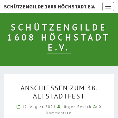
SCHÜTZENGILDE 1608 HÖCHSTADT E.V.
Togg
navig
SCHÜTZENGILDE
1608 HÖCHSTADT
E.V.
ANSCHIESSEN Z
ANSCHIESSEN ZUM 38. A
UM 3
LTSTADTFEST
8. A
LTSTADTFEST
Kommenta
12. August 2024
Jürgen Reusch
0
Kommentare