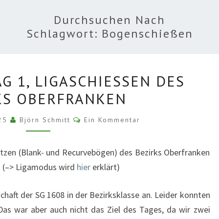
Durchsuchen Nach
Schlagwort:
Bogenschießen
WETTKAMPFTAG
 1, LIGASCHIESSEN DES B
1,
S OBERFRANKEN
LIGASCHIESSEN D
ES B
Kommentare
025
Björn Schmitt
Ein Kommentar
EZIRKS O
BERFRANKEN
ützen (Blank- und Recurvebögen) des Bezirks Oberfranken
m. (–> Ligamodus wird
hier
erklärt)
haft der SG 1608 in der Bezirksklasse an. Leider konnten
Das war aber auch nicht das Ziel des Tages, da wir zwei