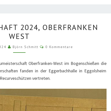
GAUMEISTERSCHAFT
HAFT 2024, OBERFRANKEN
2024,
WEST
OBERFRANKEN
WEST
Kommentare
2024
Björn Schmitt
0 Kommentare
umeisterschaft Oberfranken-West im Bogenschießen die
erschaften fanden in der Eggerbachhalle in Eggolsheim
 Recurveschützen vertreten.