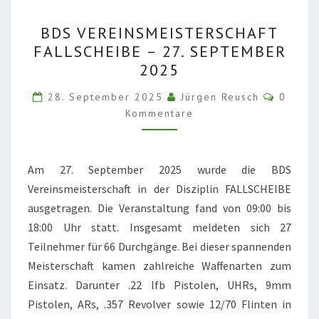
BDS
BDS VEREINSMEISTERSCHAFT
VEREINSMEISTERSCHAFT
FALLSCHEIBE – 27. SEPTEMBER
FALLSCHEIBE
2025
–
27.
Kommen
28. September 2025
Jürgen Reusch
0
Kommentare
SEPTEMBER
2025
Am 27. September 2025 wurde die BDS
Vereinsmeisterschaft in der Disziplin FALLSCHEIBE
ausgetragen. Die Veranstaltung fand von 09:00 bis
18:00 Uhr statt. Insgesamt meldeten sich 27
Teilnehmer für 66 Durchgänge. Bei dieser spannenden
Meisterschaft kamen zahlreiche Waffenarten zum
Einsatz. Darunter .22 lfb Pistolen, UHRs, 9mm
Pistolen, ARs, .357 Revolver sowie 12/70 Flinten in