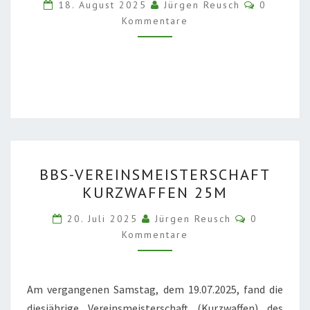
OBERFRANKEN
Kommenta
18. August 2025
Jürgen Reusch
0
WEST
Kommentare
BBS-
BBS-VEREINSMEISTERSCHAFT
VEREINSMEISTERSCHAFT
KURZWAFFEN 25M
KURZWAFFEN
25M
Kommentar
20. Juli 2025
Jürgen Reusch
0
Kommentare
Am vergangenen Samstag, dem 19.07.2025, fand die
diesjährige Vereinsmeisterschaft (Kurzwaffen) des