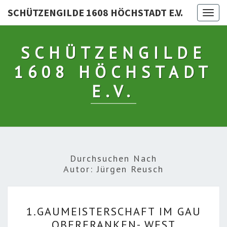
SCHÜTZENGILDE 1608 HÖCHSTADT E.V.
Togg
navig
SCHÜTZENGILDE
1608 HÖCHSTADT
E.V.
Durchsuchen Nach
Autor:
Jürgen Reusch
1.GAUMEISTERSCHAFT
1.GAUMEISTERSCHAFT IM GAU
IM
OBERFRANKEN- WEST