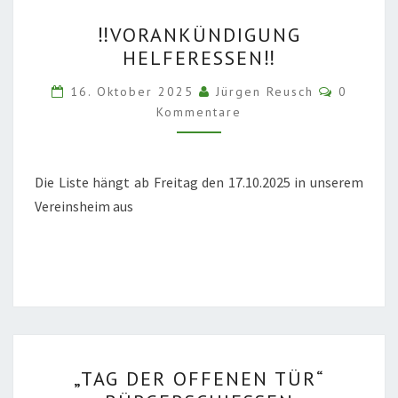
‼️
‼️VORANKÜNDIGUNG
VORANKÜNDIGUNG
HELFERESSEN‼️
HELFERESSEN‼️
Komment
16. Oktober 2025
Jürgen Reusch
0
Kommentare
Die Liste hängt ab Freitag den 17.10.2025 in unserem
Vereinsheim aus
„TAG
„TAG DER OFFENEN TÜR“
DER