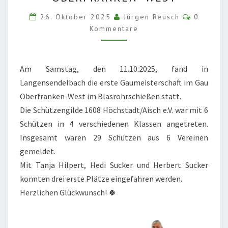
GAU
OBERFRANKEN-
Komment
26. Oktober 2025
Jürgen Reusch
0
WEST
Kommentare
Am Samstag, den 11.10.2025, fand in
Langensendelbach die erste Gaumeisterschaft im Gau
Oberfranken-West im Blasrohrschießen statt.
Die Schützengilde 1608 Höchstadt/Aisch e.V. war mit 6
Schützen in 4 verschiedenen Klassen angetreten.
Insgesamt waren 29 Schützen aus 6 Vereinen
gemeldet.
Mit Tanja Hilpert, Hedi Sucker und Herbert Sucker
konnten drei erste Plätze eingefahren werden.
Herzlichen Glückwunsch! 🍀