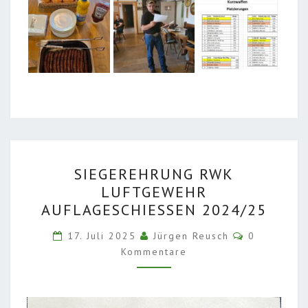
SIEGEREHRUNG
SIEGEREHRUNG RWK
RWK
LUFTGEWEHR
LUFTGEWEHR
AUFLAGESCHIESSEN 2024/25
AUFLAGESCHIESSEN 2
024/25
Kommentar
17. Juli 2025
Jürgen Reusch
0
Kommentare