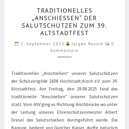
TRADITIONELLES
TRADITIONELLES
„ANSCHIESSEN“ D
„ANSCHIESSEN“ DER S
ER S
ALUTSCHÜTZEN ZUM 39. A
ALUTSCHÜTZEN Z
LTSTADTFEST
UM 3
Komment
9. A
2. September 2025
Jürgen Reusch
0
Kommentare
LTSTADTFEST
Traditionelles „Anschießen“ unserer Salutschützen
der Schützengilde 1608 Höchstadt/Aisch e.V. zum 39.
Altstadtfest. Am Freitag, den 29.08.2025 fand das
traditionelle “Anschießen” unserer Salutschützen
statt. Vom ASV ging es Richtung Aischbrücke wo unter
der Leitung unseres Ehrenschützenmeister Albert
Dresel das Salutschießen durchgeführt wurde. Die
Kanone, bedient von Günther Kaiser, durfte natürlich