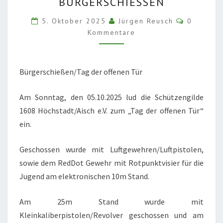
BÜRGERSCHIESSEN
OFFENEN
TÜR“
Kommenta
5. Oktober 2025
Jürgen Reusch
0
BÜRGERSCHIESSEN
Kommentare
Bürgerschießen/Tag der offenen Tür
Am Sonntag, den 05.10.2025 lud die Schützengilde
1608 Höchstadt/Aisch e.V. zum „Tag der offenen Tür“
ein.
Geschossen wurde mit Luftgewehren/Luftpistolen,
sowie dem RedDot Gewehr mit Rotpunktvisier für die
Jugend am elektronischen 10m Stand.
Am 25m Stand wurde mit
Kleinkaliberpistolen/Revolver geschossen und am