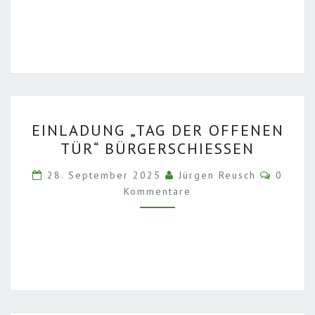
EINLADUNG
EINLADUNG „TAG DER OFFENEN
„TAG
TÜR“ BÜRGERSCHIESSEN
DER
OFFENEN
Kommen
28. September 2025
Jürgen Reusch
0
TÜR“
Kommentare
BÜRGERSCHIESSEN