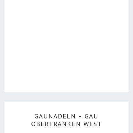
GAUNADELN
GAUNADELN – GAU
–
OBERFRANKEN WEST
GAU